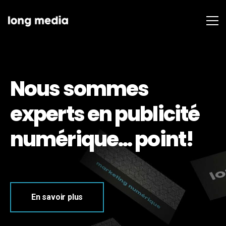
Nous sommes
experts en publicité
e Ads
numérique... point!
aux sociaux
zon
En savoir plus