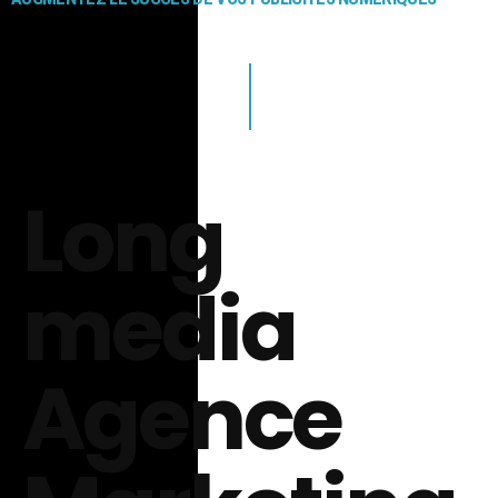
Long
media
Agence