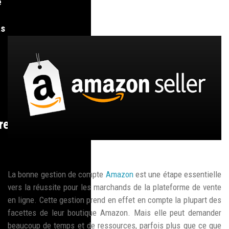
e
as
re
La bonne gestion de compte
Amazon
est une étape essentielle
vers la réussite pour les marchands de la plateforme de vente
en ligne. Cette gestion prend en effet en compte la plupart des
facettes de leur boutique Amazon. Mais elle peut demander
beaucoup de temps et de ressources, parfois plus que ce que