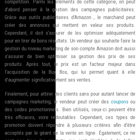
compétition. Parmi les éléments de cette catégorie, on peut
d’abord penser à la gestion des campagnes publicitaires.
Grâce aux outils publicitaires d’Amazon , le marchand peut
créer des annonces qui mettent en valeur ses produits.
Cependant, il doit s’assurer de les optimiser adéquatement
pour en tirer de bons résultats. Un vendeur qui souhaite faire la
gestion du niveau marketing de son compte Amazon doit aussi
s’assurer de bien optimiser sa gestion des prix de ses
produits. Après tout, le prix est un facteur majeur dans
l’acquisition de la Buy Box, qui lui permet quant à elle
d’augmenter significativement ses ventes.
Finalement, pour attirer des clients sans pour autant lancer de
campagnes marketing, le vendeur peut créer des
coupons
ou
des codes promotionnels. Bien utilisés, ceux-ci peuvent être
très efficaces, voire redoutables. Cependant, ces types de
promotion doivent répondre à plusieurs critères afin d’être
acceptés par le géant de la vente en ligne. Également, ce ne