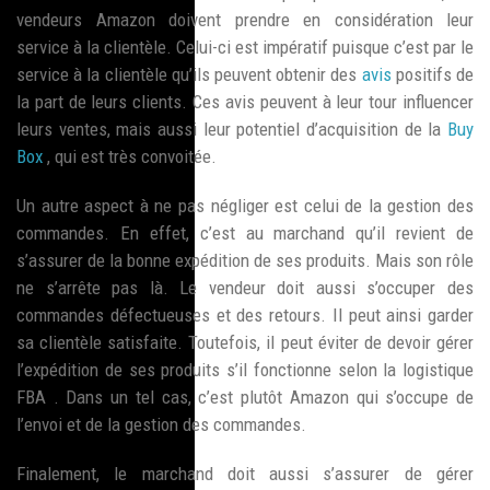
vendeurs Amazon doivent prendre en considération leur
service à la clientèle. Celui-ci est impératif puisque c’est par le
service à la clientèle qu’ils peuvent obtenir des
avis
positifs de
la part de leurs clients. Ces avis peuvent à leur tour influencer
leurs ventes, mais aussi leur potentiel d’acquisition de la
Buy
Box
, qui est très convoitée.
Un autre aspect à ne pas négliger est celui de la gestion des
commandes. En effet, c’est au marchand qu’il revient de
s’assurer de la bonne expédition de ses produits. Mais son rôle
ne s’arrête pas là. Le vendeur doit aussi s’occuper des
commandes défectueuses et des retours. Il peut ainsi garder
sa clientèle satisfaite. Toutefois, il peut éviter de devoir gérer
l’expédition de ses produits s’il fonctionne selon la logistique
FBA . Dans un tel cas, c’est plutôt Amazon qui s’occupe de
l’envoi et de la gestion des commandes.
Finalement, le marchand doit aussi s’assurer de gérer