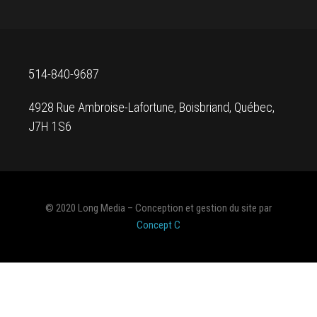
514-840-9687
4928 Rue Ambroise-Lafortune, Boisbriand, Québec,
J7H 1S6
© 2020 Long Media – Conception et gestion du site par
Concept C