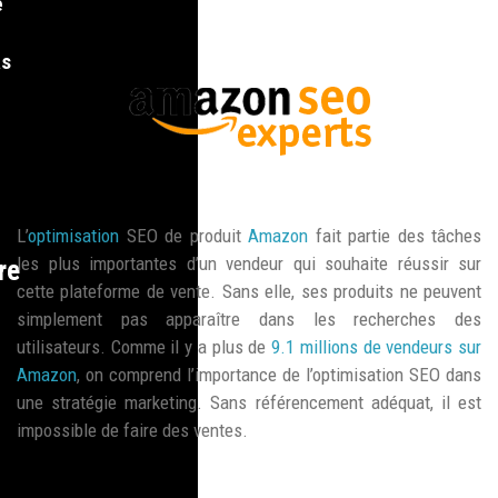
e
as
L’
optimisation
SEO de produit
Amazon
fait partie des tâches
les plus importantes d’un vendeur qui souhaite réussir sur
re
cette plateforme de vente. Sans elle, ses produits ne peuvent
simplement pas apparaître dans les recherches des
utilisateurs. Comme il y a plus de
9.1 millions de vendeurs sur
Amazon
, on comprend l’importance de l’optimisation SEO dans
une stratégie marketing. Sans référencement adéquat, il est
impossible de faire des ventes.