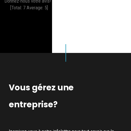
Donnez-nous votre avis!
[Total:
7
Average:
5
]
Vous gérez une
entreprise?