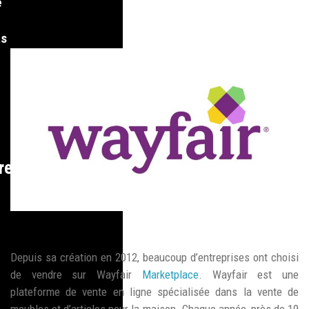
e
as
re
Depuis sa création en 2012, beaucoup d’entreprises ont choisi
de vendre sur Wayfair
Marketplace
. Wayfair est une
plateforme de vente en ligne spécialisée dans la vente de
meubles et d’articles pour la maison. Chaque année, près de 19