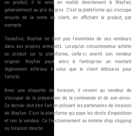
un produit, il le vend en réalité directement à Wayfair,
généralement au prix du gros. C’est la plateforme qui s’occupe
ensuite de la vente au client, en affichant le produit, par
exemple.
Toutefois, Wayfair ne tient pas l’inventaire de ses vendeurs
dans ses propres entrepôts. Lorsqu’un consommateur achète
un produit sur la plateforme, celle-ci avertit son vendeur
original. Wayfair paye alors à l’entreprise un montant
légèrement inférieur à celui que le client débourse pour
l’article.
Avec une étiquette de livraison, il revient au vendeur de
s’occuper de la préparation de la commande et de son envoi.
Ce dernier doit être fait en utilisant les partenaires de livraison
de Wayfair. C’est la plateforme qui paye les droits d’expédition
et non le vendeur. Ce fonctionnement se nomme
drop shipping
ou livraison directe.