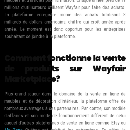
millions d’utilisateurs utilisent Wayfair pour faire des achats.
La plateforme enregistre même des achats totalisant 8
milliards de dollars américains, chiffre qui croît année après
année. Le moment est donc opportun pour les entreprises
souhaitant se joindre à la plateforme.
Comment fonctionne la vente
de produits sur Wayfair
Marketplace?
Plus grand joueur dans le domaine de la vente en ligne de
meubles et de décoration d’intérieur, la plateforme offre de
nombreux avantages à ses partenaires. Par contre, son modèle
d’affaires et son mode de fonctionnement diffèrent de celui
auquel d’autres plateformes de vente en ligne comme Etsy ou
Ma Zone
Québec ont habitué les entreprises. En effet, la