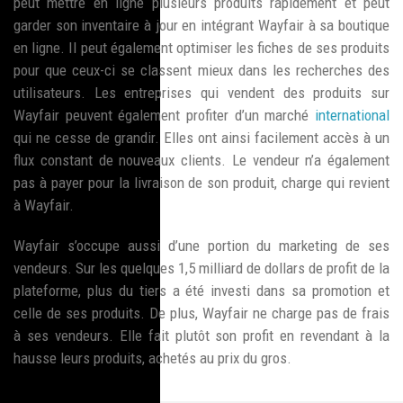
peut mettre en ligne plusieurs produits rapidement et peut
garder son inventaire à jour en intégrant Wayfair à sa boutique
en ligne. Il peut également optimiser les fiches de ses produits
pour que ceux-ci se classent mieux dans les recherches des
utilisateurs. Les entreprises qui vendent des produits sur
Wayfair peuvent également profiter d’un marché
international
qui ne cesse de grandir. Elles ont ainsi facilement accès à un
flux constant de nouveaux clients. Le vendeur n’a également
pas à payer pour la livraison de son produit, charge qui revient
à Wayfair.
Wayfair s’occupe aussi d’une portion du marketing de ses
vendeurs. Sur les quelques 1,5 milliard de dollars de profit de la
plateforme, plus du tiers a été investi dans sa promotion et
celle de ses produits. De plus, Wayfair ne charge pas de frais
à ses vendeurs. Elle fait plutôt son profit en revendant à la
hausse leurs produits, achetés au prix du gros.