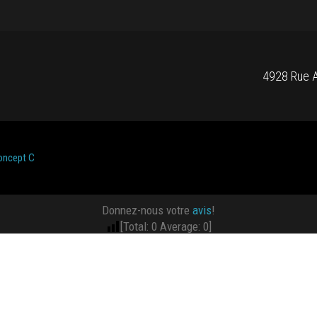
4928 Rue A
oncept C
Donnez-nous votre
avis
!
[Total:
0
Average:
0
]