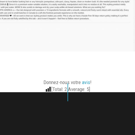
Donnez-nous votre
avis
!
[Total:
2
Average:
5
]