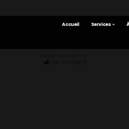
Accueil
Services
Donnez-nous votre
avis
!
[Total:
0
Average:
0
]