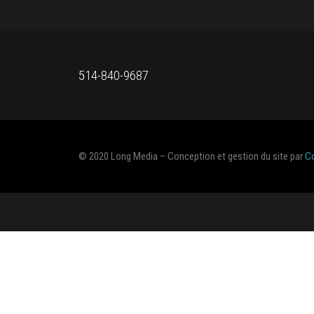
514-840-9687
© 2020 Long Media – Conception et gestion du site par
C